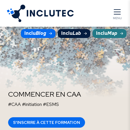
Panneau de gestion des cookies
MENU
Inclu
Blog
Inclu
Lab
Inclu
Map
COMMENCER EN CAA
#CAA #initiation #ESMS
S'INSCRIRE À CETTE FORMATION