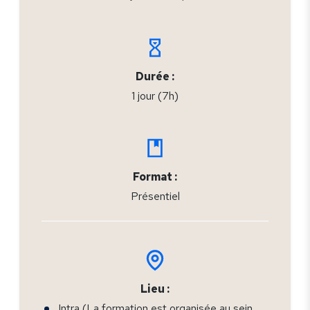
Durée :
1 jour (7h)
Format :
Présentiel
Lieu :
Intra (La formation est organisée au sein