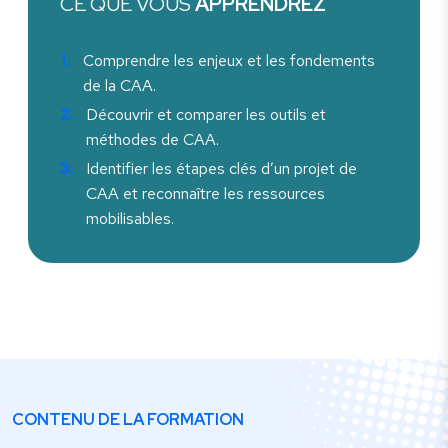
CE QUE VOUS
APPRENDREZ
Comprendre les enjeux et les fondements
de la CAA.
Découvrir et comparer les outils et
méthodes de CAA.
Identifier les étapes clés d’un projet de
CAA et reconnaître les ressources
mobilisables.
CONTENU DE LA FORMATION