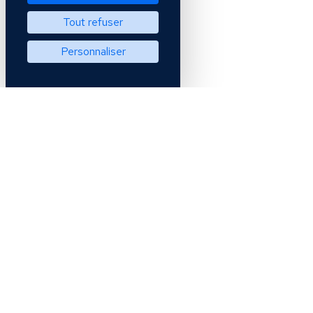
Tout refuser
Personnaliser
INCLUTEC 
11 place Chev
55100
VER
Téléphone : 
Email : hello@