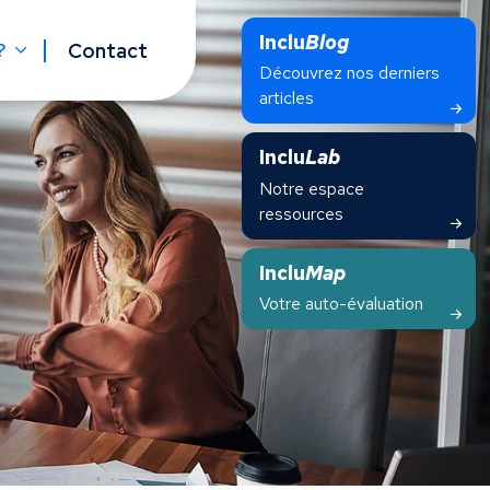
Inclu
Blog
?
Contact
Découvrez nos derniers
articles
Inclu
Lab
Notre espace
ressources
Inclu
Map
Votre auto-évaluation