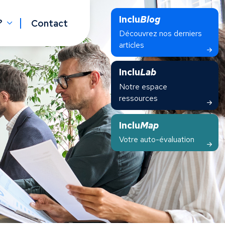
Inclu
Blog
?
Contact
Découvrez nos derniers
articles
Inclu
Lab
Notre espace
ressources
Inclu
Map
Votre auto-évaluation