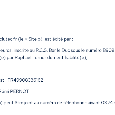
clutec.fr
(le « Site »), est édité par :
euros, inscrite au R.C.S. Bar le Duc sous le numéro B90838
e) par Raphaël Terrier dument habilité(e),
t est : FR49908386162
st Rémi PERNOT
) peut être joint au numéro de téléphone suivant 03.74.4